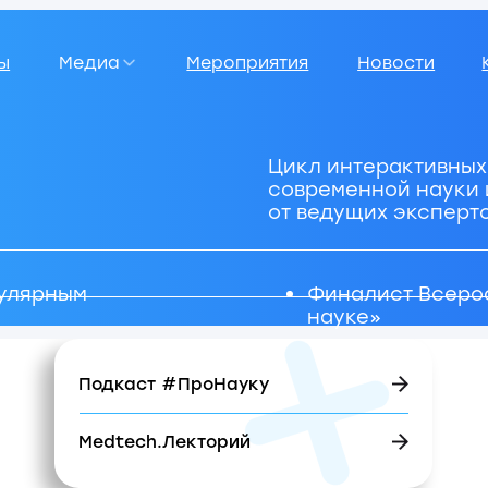
Медиа
Мероприятия
Новости
Карьера
Цикл интерактивных лекций о
современной науки и прорывн
от ведущих экспертов, врачей
ным
Финалист Всероссийской 
науке»
Подкаст #ПроНауку
Medtech.Лекторий