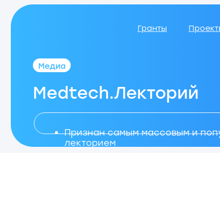
Гранты
Проекты
Медиа
Medtech.Лекторий
Признан самым массовым и популяр
лекторием