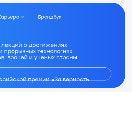
Брендбук
 достижениях
ых технологиях
 и ученых страны
премии «За верность