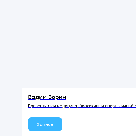
Вадим Зорин
Превентивная медицина, биохакинг и спорт: личный 
Запись